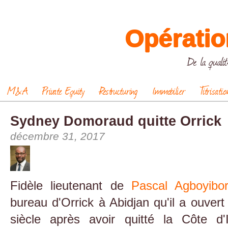
Opératio
De la qualit
M&A
Private Equity
Restructuring
Immobilier
Titrisatio
Sydney Domoraud quitte Orrick
décembre 31, 2017
Fidèle lieutenant de
Pascal Agboyibor
bureau d'Orrick à Abidjan qu'il a ouver
siècle après avoir quitté la Côte d