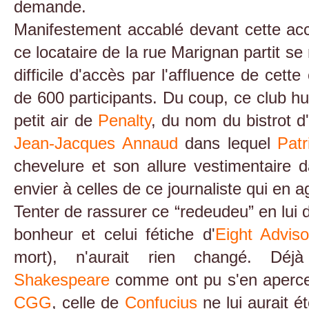
demande.
Manifestement accablé devant cette ac
ce locataire de la rue Marignan partit se
difficile d'accès par l'affluence de cet
de 600 participants. Du coup, ce club 
petit air de
Penalty
, du nom du bistrot d'
Jean-Jacques Annaud
dans lequel
Pat
chevelure et son allure vestimentaire
envier à celles de ce journaliste qui en a
Tenter de rassurer ce “redeudeu” en lui d
bonheur et celui fétiche d'
Eight Adviso
mort), n'aurait rien changé. Dé
Shakespeare
comme ont pu s'en apercev
CGG
, celle de
Confucius
ne lui aurait é