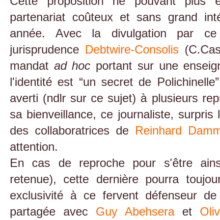
Cette proposition ne pouvant plu
partenariat coûteux et sans grand int
année. Avec la divulgation par c
jurisprudence
Debtwire-Consolis
(C.Cas
mandat
ad hoc
portant sur une enseign
l'identité est “un secret de Polichinell
averti (ndlr sur ce sujet) à plusieurs r
sa bienveillance, ce journaliste, surpris
des collaboratrices de
Reinhard Dam
attention.
En cas de reproche pour s'être ains
retenue), cette dernière pourra toujo
exclusivité à ce fervent défenseur d
partagée avec
Guy Abehsera
et
Oli