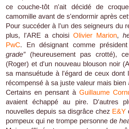
ce couche-tôt n'ait décidé de croq
camomille avant de s'endormir après cet
Pour succéder à l'un des seigneurs du r
plus, l'ARE a choisi
Olivier Marion
,
h
PwC
. En désignant comme présiden
grade”
(heureusement pas crotté), ce
(Roger) et d'un nouveau blouson noir (Ar
sa mansuétude à l'égard de ceux dont 
récompensé à sa juste valeur mais bien à 
Certains en pensant à
Guillaume Corn
avaient échappé au pire. D'autres pl
nouvelles depuis sa disgrâce chez
E&Y
o
pompeux qui ne trompe personne de
he