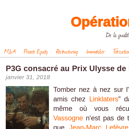
Opératio
De la qualit
M&A
Private Equity
Restructuring
Immobilier
Titrisatio
P3G consacré au Prix Ulysse de
janvier 31, 2018
Tomber nez à nez sur l'
amis chez
Linklaters
” d
même où vous récup
Vassogne
n'est pas de t
que
Jean-Marc Lefèvre