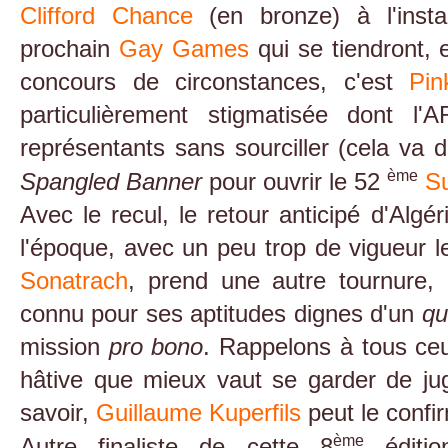
Clifford Chance
(en bronze) à l'ins
prochain
Gay Games
qui se tiendront, 
concours de circonstances, c'est
Pin
particulièrement stigmatisée dont l'
représentants sans sourciller (cela va d
ème
Spangled Banner
pour ouvrir le 52
S
Avec le recul, le retour anticipé d'Algé
l'époque, avec un peu trop de vigueur le
Sonatrach
, prend une autre tournure,
connu pour ses aptitudes dignes d'un
qu
mission
pro bono
. Rappelons à tous ceu
hâtive que mieux vaut se garder de juge
savoir,
Guillaume Kuperfils
peut le confi
ème
Autre finaliste de cette 8
éditi