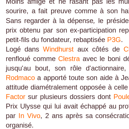
Moins affligé et ne rasant pas les mû
sourire, a fait preuve comme à son h
Sans regarder à la dépense
,
le présid
prix obtenu par son ex-participation re
petit-fils du fondateur, rebaptisée
P3G
.
Logé dans
Windhurst
aux côtés de
C
renfloué comme
Clestra
avec le boni 
jusqu'au bout, son rôle d'actionnaire
Rodmaco
a apporté toute son aide à Je
attitude diamétralement opposée à celle
Factor
sur plusieurs dossiers dont
Poul
Prix Ulysse qui lui avait échappé au pro
par
In Vivo
, 2 ans après sa consécrati
organisé.