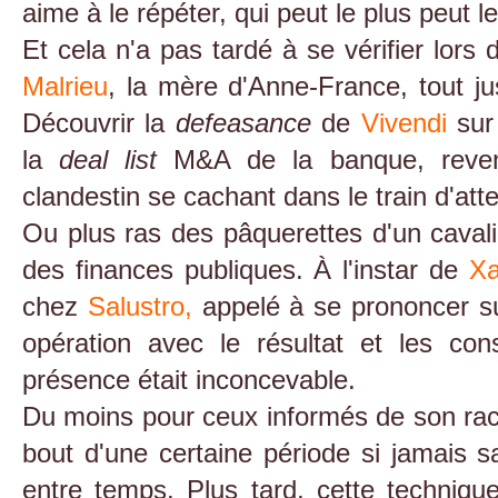
aime à le répéter, qui peut le plus peut l
Et cela n'a pas tardé à se vérifier lor
Malrieu
, la mère d'Anne-France, tout j
Découvrir la
defeasance
de
Vivendi
sur 
la
deal list
M&A de la banque, reven
clandestin se cachant dans le train d'att
Ou plus ras des pâquerettes d'un cavali
des finances publiques. À l'instar de
Xa
chez
Salustro,
appelé à se prononcer sur
opération avec le résultat et les co
présence était inconcevable.
Du moins pour ceux informés de son rac
bout d'une certaine période si jamais s
entre temps. Plus tard, cette techniq