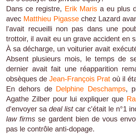
Dans ce registre,
Erik Maris
a eu plus d
avec
Matthieu Pigasse
chez Lazard avant
l'avait recueilli non pas dans une po
trottoir, il avait eu un grave accident en
À sa décharge, un voiturier avait exécu
Absent plusieurs mois, le temps de s
dernier avait fait une réapparition r
obsèques de
Jean-François Prat
où il ét
En dehors de
Delphine Deschamps
, p
Agathe Zilber pour lui expliquer que
Ra
d'envoyer sa
deal list
car c'était le n°1 i
law firms
se gardent bien de vous env
pas le contrôle anti-dopage.