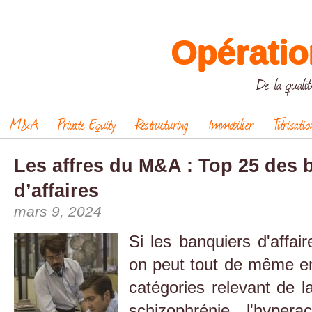
Opératio
De la qualit
M&A
Private Equity
Restructuring
Immobilier
Titrisatio
Les affres du M&A : Top 25 des 
d’affaires
mars 9, 2024
Si les banquiers d'affa
on peut tout de même en
catégories relevant de l
schizophrénie, l'hyperac