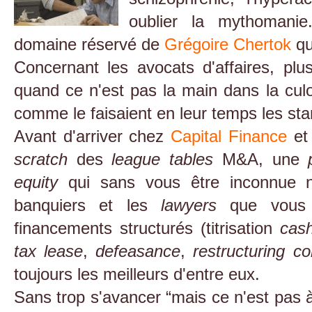
oublier la mythomanie
domaine réservé de
Grégoire Chertok
qu
Concernant les avocats d'affaires, pl
quand ce n'est pas la main dans la cu
comme le faisaient en leur temps les sta
Avant d'arriver chez
Capital Finance
et 
scratch
des
league tables
M&A, une
equity
qui sans vous être inconnue ne
banquiers et les
lawyers
que vous f
financements structurés (titrisation
cas
tax lease
,
defeasance
,
restructuring c
toujours les meilleurs d'entre eux.
Sans trop s'avancer “mais ce n'est pas