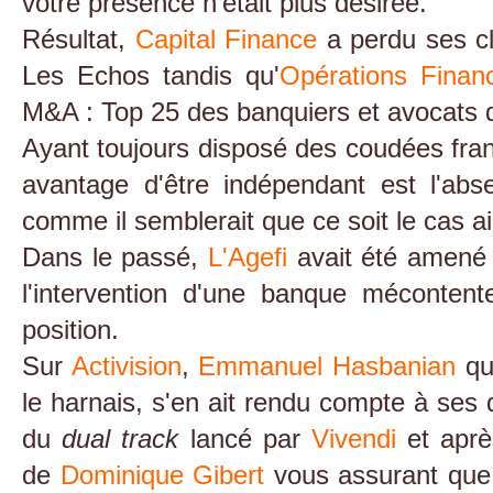
votre présence n'était plus désirée.
Résultat,
Capital Finance
a perdu ses c
Les Echos tandis qu'
Opérations Financ
M&A : Top 25 des banquiers et avocats d'
Ayant toujours disposé des coudées franc
avantage d'être indépendant est l'ab
comme il semblerait que ce soit le cas ai
Dans le passé,
L'Agefi
avait été amené 
l'intervention d'une banque mécontent
position.
Sur
Activision
,
Emmanuel Hasbanian
qui
le harnais, s'en ait rendu compte à ses
du
dual track
lancé par
Vivendi
et après
de
Dominique Gibert
vous assurant que 