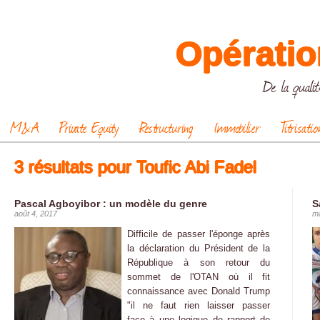
Opératio
De la qualit
M&A
Private Equity
Restructuring
Immobilier
Titrisatio
3 résultats pour Toufic Abi Fadel
Pascal Agboyibor : un modèle du genre
S
août 4, 2017
ma
Difficile de passer l'éponge après
la déclaration du Président de la
République à son retour du
sommet de l'OTAN où il fit
connaissance avec Donald Trump
"il ne faut rien laisser passer
face à une logique de rapport de