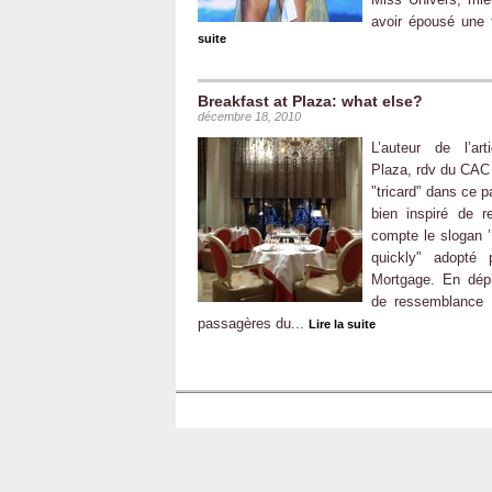
avoir épousé une
suite
Breakfast at Plaza: what else?
décembre 18, 2010
L’auteur de l’art
Plaza, rdv du CAC 
'’tricard'’ dans ce 
bien inspiré de r
compte le slogan ’
quickly'’ adopté 
Mortgage. En dépit
de ressemblance 
passagères du...
Lire la suite