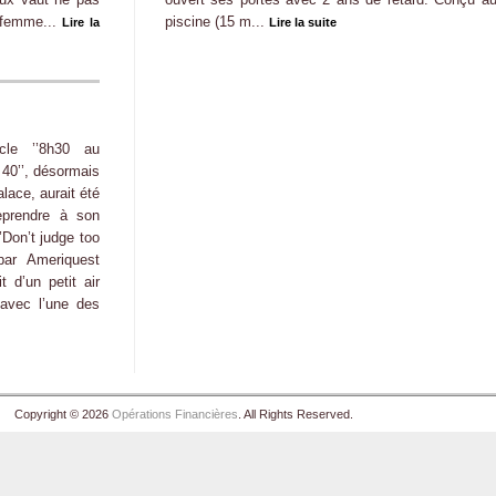
 femme...
piscine (15 m...
Lire la
Lire la suite
icle ’’8h30 au
40’’, désormais
palace, aurait été
eprendre à son
’Don’t judge too
par Ameriquest
 d’un petit air
avec l’une des
Copyright © 2026
Opérations Financières
. All Rights Reserved.