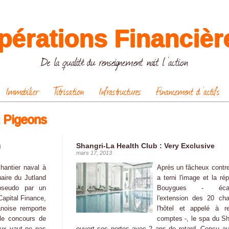
pérations Financièr
De la qualité du renseignement nait l 'action
Immobilier
Titrisation
Infrastructures
Financement d ‘actifs
x Pigeons
g
Shangri-La Health Club : Very Exclusive
mars 17, 2013
hantier naval à
Après un fâcheux contr
uaire du Jutland
a terni l'image et la ré
pseudo par un
Bouygues - éca
Capital Finance,
l'extension des 20 ch
noise remporte
l'hôtel et appelé à r
 le concours de
comptes -, le spa du Sh
ux vaut ne pas
ouvert ses portes avec 2 ans de retard. Conçu au