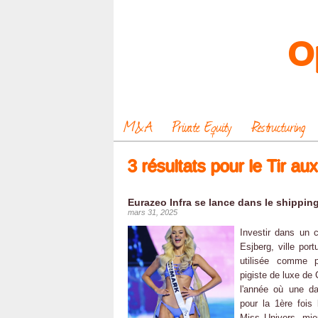
O
M&A
Private Equity
Restructuring
3 résultats pour le Tir au
Eurazeo Infra se lance dans le shippin
mars 31, 2025
Investir dans un c
Esjberg, ville port
utilisée comme 
pigiste de luxe de 
l'année où une da
pour la 1ère fois
Miss Univers, mie