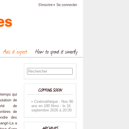
S'inscrire
Se connecter
es
Avis d ‘expert
How to spend it smartly
COMING SOON
etemps qui
putation de
Cinémathèque : Nos 90
ans en 180 films
-
le
16
rté de
septembre 2026 à 20:00
ambres de
endre des
angri-La a
ARCHIVES
tour d’une