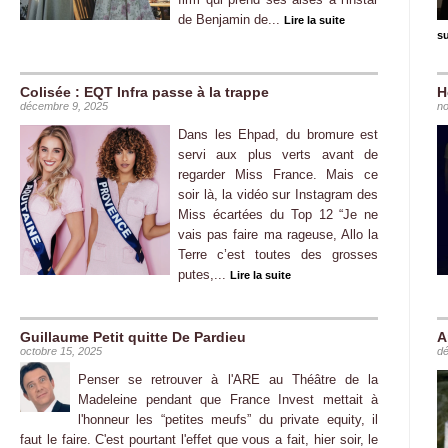
de Benjamin de...
Lire la suite
su
Colisée : EQT Infra passe à la trappe
H
décembre 9, 2025
no
Dans les Ehpad, du bromure est
servi aux plus verts avant de
regarder Miss France. Mais ce
soir là, la vidéo sur Instagram des
Miss écartées du Top 12 “Je ne
vais pas faire ma rageuse, Allo la
Terre c’est toutes des grosses
putes,...
Lire la suite
Guillaume Petit quitte De Pardieu
A
octobre 15, 2025
dé
Penser se retrouver à l'ARE au Théâtre de la
Madeleine pendant que France Invest mettait à
l'honneur les “petites meufs” du private equity, il
faut le faire. C'est pourtant l'effet que vous a fait, hier soir, le