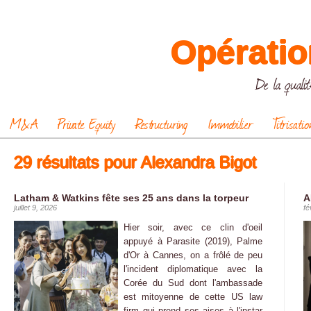
Opératio
De la qualit
M&A
Private Equity
Restructuring
Immobilier
Titrisatio
29 résultats pour Alexandra Bigot
Latham & Watkins fête ses 25 ans dans la torpeur
A
juillet 9, 2026
fé
Hier soir, avec ce clin d'oeil
appuyé à Parasite (2019), Palme
d'Or à Cannes, on a frôlé de peu
l'incident diplomatique avec la
Corée du Sud dont l'ambassade
est mitoyenne de cette US law
firm qui prend ses aises à l'instar