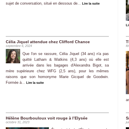
sujet de conversation, situé en dessous de...
Lire la suite
Li
Célia Jiquel attendue chez Clifford Chance
T
septembre 6, 2024
fé
Que l'on se rassure, Célia Jiquel (34 ans) n'a pas
quitté Latham & Watkins (4,3 ans) où elle est
arrivée dans les bagages d'Alexandra Bigot, sa
mère supérieure chez WFG (2,5 ans), pour les mêmes
raisons que son homonyme Marie Gicquel de Goodwin.
Formée à...
Lire la suite
a
Hélène Bourbouloux voit rouge à l’Elysée
S
octobre 31, 2023
ju